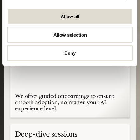
Meer dan
alleen
Start proefperiode
Allow all
software
Allow selection
Guided onboarding
Deny
We offer guided onboardings to ensure
smooth adoption, no matter your AI
experience level.
Deep-dive sessions