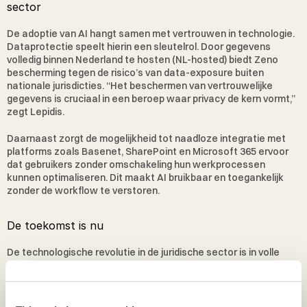
sector
De adoptie van AI hangt samen met vertrouwen in technologie. 
Dataprotectie speelt hierin een sleutelrol. Door gegevens 
volledig binnen Nederland te hosten (NL-hosted) biedt Zeno 
bescherming tegen de risico’s van data-exposure buiten 
nationale jurisdicties. “Het beschermen van vertrouwelijke 
gegevens is cruciaal in een beroep waar privacy de kern vormt,” 
zegt Lepidis.
Daarnaast zorgt de mogelijkheid tot naadloze integratie met 
platforms zoals Basenet, SharePoint en Microsoft 365 ervoor 
dat gebruikers zonder omschakeling hun werkprocessen 
kunnen optimaliseren. Dit maakt AI bruikbaar en toegankelijk 
zonder de workflow te verstoren.
De toekomst is nu
De technologische revolutie in de juridische sector is in volle 
gang. AI kan niet alleen tijdsdruk verlichten, maar ook dieper 
inzicht bieden voor betere strategische besluitvorming. “AI is 
geen vervanger van menselijke professionals, maar een 
versterker van hun vaardigheden,” besluiten de oprichters. Voor 