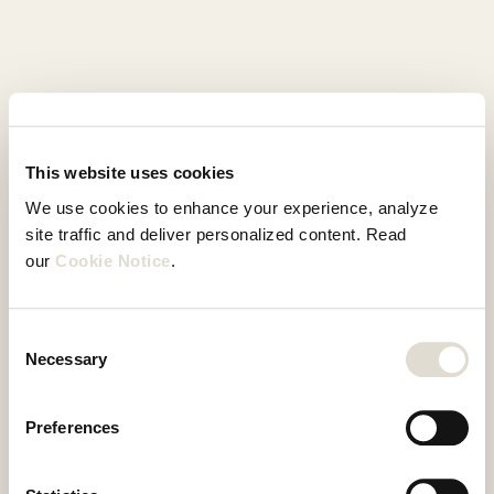
This website uses cookies
We use cookies to enhance your experience, analyze 
site traffic and deliver personalized content. Read 
our 
Cookie Notice
.
Consent
Start je gratis proefperiode
Necessary
Selection
Vul het onderstaande formulier in om een account aan 
te maken. Je ontvangt direct een uitnodiging per e-mail 
Preferences
om je gratis proefperiode van 7 dagen te activeren.
Email