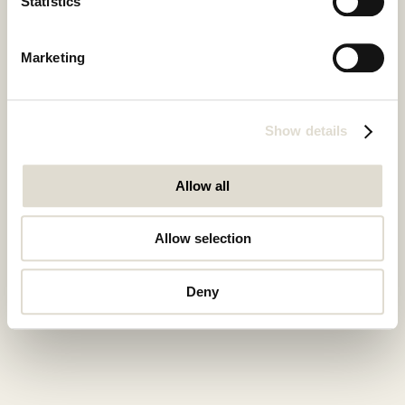
Statistics
Organisatie
Marketing
Submit
Show details
Heb je al een account?
Login
Allow all
Allow selection
Deny