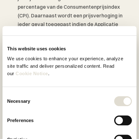
percentage van de Consumentenprijsindex 
(CPI). Daarnaast wordt een prijsverhoging in 
ieder geval toegepast indien de Applicatie 
wordt uitgebreid met aanvullende 
functionaliteiten. 
This website uses cookies
Initiële onboarding en training wordt kosteloos 
We use cookies to enhance your experience, analyze 
verstrekt aan de Afnemer voor de 
site traffic and deliver personalized content. Read 
Gebruiker(s). Voor verdere ondersteuning is 
our 
Cookie Notice
.
Zeno gerechtigd kosten in rekening te 
brengen. 
Zeno is gerechtigd om facturen uitsluitend per 
Consent
Necessary
e-mail beschikbaar te stellen aan de Afnemer. 
Selection
De door Zeno opgegeven prijzen zijn in euro’s 
en exclusief btw en overige heffingen en 
Preferences
overheidslasten, tenzij uitdrukkelijk schriftelijk 
anders overeengekomen. Alle prijzen zijn 